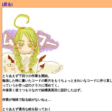
[戻る]
とりあえず下回りの作業を開始。
勉強した時に書いたコードの断片をもうちょっときれいなコードに作り直
っていうか空っぽのクラスに埋めてく。
今後長く使うつもりなので結構真面目に設計したはず。
作業が地味で貼る絵がないねぇ…
とりあえず適当な絵を貼っておく