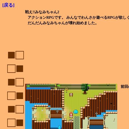
[戻る]
戦え!!みなみちゃん2
アクションRPGです。 みんなでわんさか遊べるRPGが欲し
だんだんみなみちゃんが壊れ始めました。
■□
□■
■□
前回
□■
■□
□■