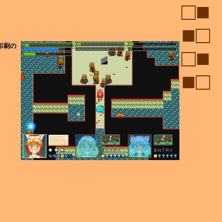
□■
■□
印刷の
□■
■□